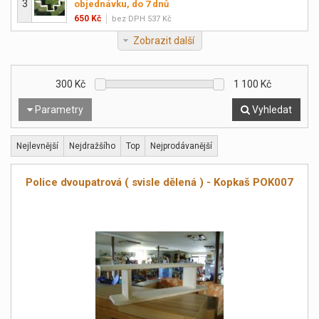
3
objednávku, do 7 dnů
650 Kč
bez DPH 537 Kč
Zobrazit další
300
Kč
1 100
Kč
Parametry
Vyhledat
Nejlevnější
Nejdražšího
Top
Nejprodávanější
Police dvoupatrová ( svisle dělená ) - Kopkaš POK007