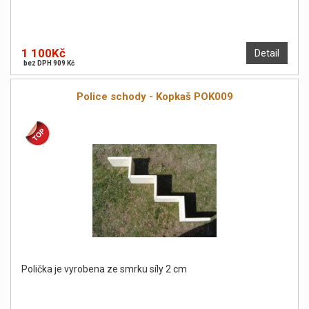
1 100Kč
Detail
bez DPH 909 Kč
Police schody - Kopkaš POK009
Polička je vyrobena ze smrku síly 2 cm