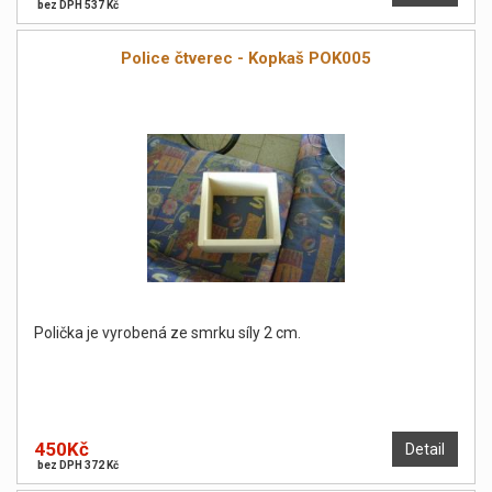
bez DPH 537 Kč
Police čtverec - Kopkaš POK005
Polička je vyrobená ze smrku síly 2 cm.
450Kč
Detail
bez DPH 372 Kč