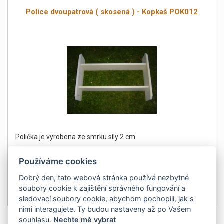
Police dvoupatrová ( skosená ) - Kopkaš POK012
Polička je vyrobena ze smrku síly 2 cm
Používáme cookies
Dobrý den, tato webová stránka používá nezbytné
soubory cookie k zajištění správného fungování a
750Kč
Detail
sledovací soubory cookie, abychom pochopili, jak s
bez DPH 620 Kč
nimi interagujete. Ty budou nastaveny až po Vašem
souhlasu.
Nechte mě vybrat