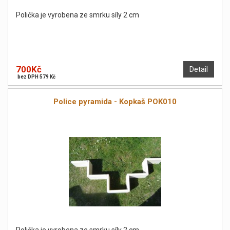
Polička je vyrobena ze smrku síly 2 cm
700Kč
Detail
bez DPH 579 Kč
Police pyramida - Kopkaš POK010