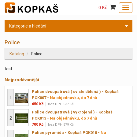
0 Kč
Toggl
navig
Kategorie a hledání
Police
Katalog
Police
test
Nejprodávanější
Police dvoupatrová ( svisle dělená ) - Kopkaš
1
POK007
-
Na objednávku, do 7 dnů
650 Kč
bez DPH 537 Kč
Police dvoupatrová ( vykrojená ) - Kopkaš
2
POK013
-
Na objednávku, do 7 dnů
700 Kč
bez DPH 579 Kč
Police pyramida - Kopkaš POK010
-
Na