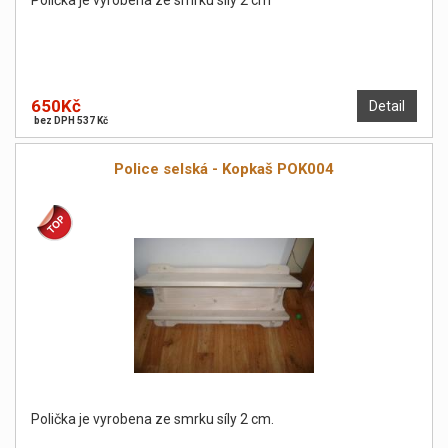
Polička je vyrobena ze smrku síly 2 cm
650Kč
Detail
bez DPH 537 Kč
Police selská - Kopkaš POK004
Polička je vyrobena ze smrku síly 2 cm.