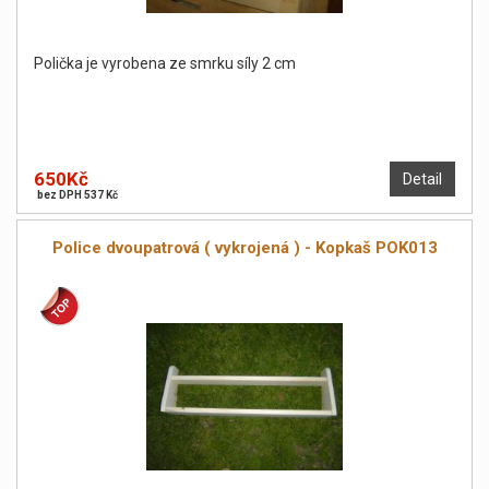
Polička je vyrobena ze smrku síly 2 cm
650Kč
Detail
bez DPH 537 Kč
Police dvoupatrová ( vykrojená ) - Kopkaš POK013