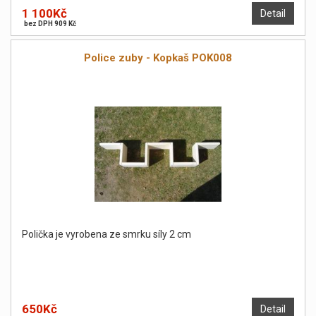
1 100Kč
Detail
bez DPH 909 Kč
Police zuby - Kopkaš POK008
Polička je vyrobena ze smrku síly 2 cm
650Kč
Detail