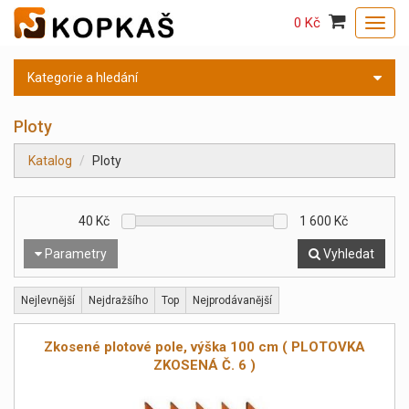
0 Kč
Toggl
navig
Kategorie a hledání
Ploty
Katalog
Ploty
40
Kč
1 600
Kč
Parametry
Vyhledat
Nejlevnější
Nejdražšího
Top
Nejprodávanější
Zkosené plotové pole, výška 100 cm ( PLOTOVKA
ZKOSENÁ Č. 6 )