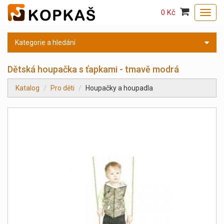
0 Kč
Toggl
navig
Kategorie a hledání
Dětská houpačka s ťapkami - tmavě modrá
Katalog
Pro děti
Houpačky a houpadla